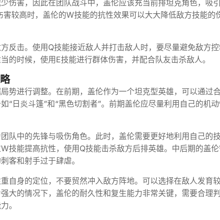
减少伤害，因此在团队战斗中，盖伦应该充当前排坦克角色，吸
伤害较高时，盖伦的W技能的抗性效果可以大大降低敌方技能的
敌方反击。使用Q技能接近敌人并打击敌人时，要尽量避免敌方控
当的时候，使用E技能进行群体伤害，并配合队友击杀敌人。
策略
据局势进行调整。在前期，盖伦作为一个坦克型英雄，可以通过
如“日炎斗篷”和“黑色切割者”。前期盖伦应尽量利用自己的机动
为团队中的先锋与吸伤角色。此时，盖伦需要更好地利用自己的
过W技能提高抗性，使用Q技能击杀敌方后排英雄。中后期的盖伦
的刺客和射手过于肆虐。
注重自身的定位，不要贸然冲入敌方阵地。可以选择在敌人发育
为强大的情况下，盖伦的耐久性和复生能力非常关键，需要合理
能力。