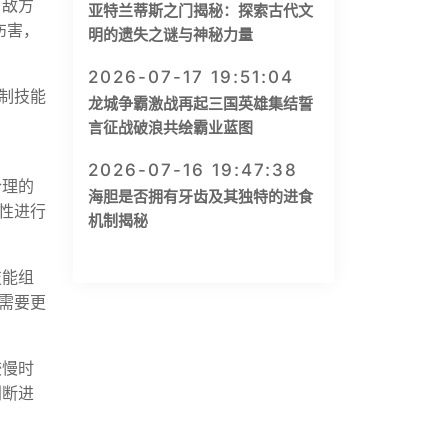
引敌方
亚特兰蒂斯之门揭秘：探索古代文
伤害，
明的遗失之谜与神秘力量
2026-07-17 19:51:04
制技能
龙城争霸激战再起三国英雄集结誓
言征战破浪共绘霸业蓝图
2026-07-16 19:47:38
合理的
海胆是否拥有牙齿及其独特的进食
性进行
机制揭秘
技能组
需要更
较慢时
判断进