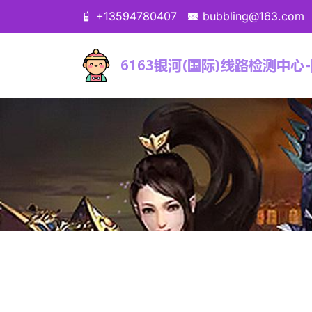
+13594780407
bubbling@163.com