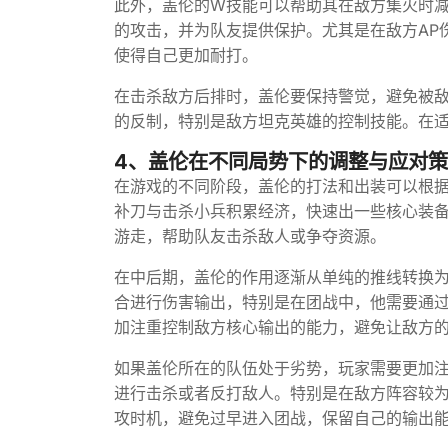
此外，盖伦的W技能可以帮助其在敌方集火时
的攻击，并为队友提供保护。尤其是在敌方AP
使得自己更加耐打。
在击杀敌方后排时，盖伦要保持警觉，避免被
的反制，特别是敌方坦克英雄的控制技能。在适
4、盖伦在不同局势下的调整与应对
在游戏的不同阶段，盖伦的打法和出装可以根
补刀与击杀小兵积累经济，快速出一些核心装备
游走，帮助队友击杀敌人或争夺资源。
在中后期，盖伦的作用逐渐从单纯的推线转换
合进行伤害输出，特别是在团战中，他需要通
加注重控制敌方核心输出的能力，避免让敌方
如果盖伦所在的队伍处于劣势，玩家需要更加
进行击杀或者反打敌人。特别是在敌方阵容较
攻时机，避免过早进入团战，保留自己的输出