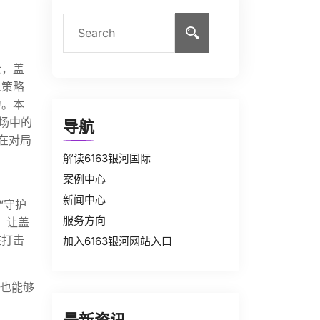
士，盖
人策略
力。本
场中的
导航
在对局
解读6163银河国际
案例中心
新闻中心
“守护
服务方向
，让盖
在打击
加入6163银河网站入口
，也能够