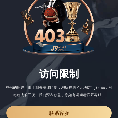
访问限制
尊敬的用户，由于相关法律限制，您所在地区无法访问J9产品，对
此造成的不便，我们深表歉意，您如有疑问请联系客服。
联系客服