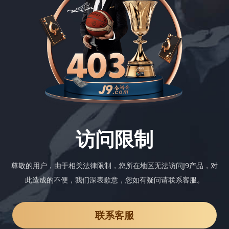
访问限制
尊敬的用户，由于相关法律限制，您所在地区无法访问J9产品，对
此造成的不便，我们深表歉意，您如有疑问请联系客服。
联系客服