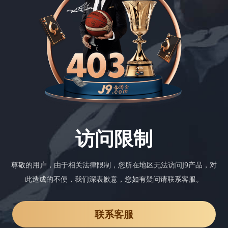
访问限制
尊敬的用户，由于相关法律限制，您所在地区无法访问J9产品，对
此造成的不便，我们深表歉意，您如有疑问请联系客服。
联系客服